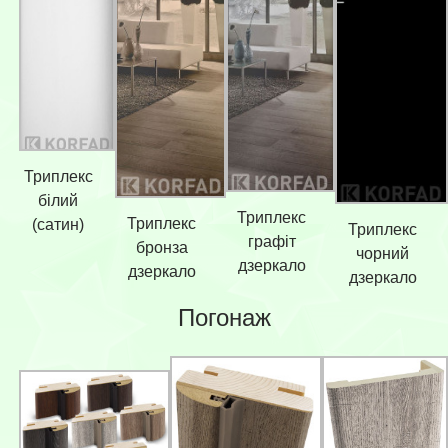
Триплекс
білий
Триплекс
Триплекс
(сатин)
Триплекс
графіт
бронза
чорний
дзеркало
дзеркало
дзеркало
Погонаж