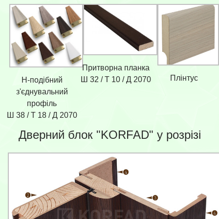
Притворна планка
Плінтус
Ш 32 / Т 10 / Д 2070
Н-подібний
з'єднувальний
профіль
Ш 38 / Т 18 / Д 2070
Дверний блок "KORFAD" у розрізі